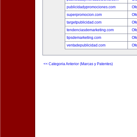
publicidadypromociones.com
Ofe
superpromocion.com
Ofe
targetpublicidad.com
Ofe
tendenciasdemarketing.com
Ofe
tipsdemarketing.com
Ofe
ventadepublicidad.com
Ofe
<< Categoria Anterior (Marcas y Patentes)