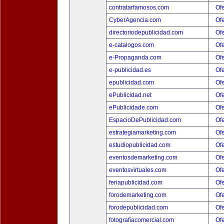
contratarfamosos.com
Ofe
CyberAgencia.com
Ofe
directoriodepublicidad.com
Ofe
e-catalogos.com
Ofe
e-Propaganda.com
Ofe
e-publicidad.es
Ofe
epublicidad.com
Ofe
ePublicidad.net
Ofe
ePublicidade.com
Ofe
EspacioDePublicidad.com
Ofe
estrategiamarketing.com
Ofe
estudiopublicidad.com
Ofe
eventosdemarketing.com
Ofe
eventosvirtuales.com
Ofe
feriapublicidad.com
Ofe
forodemarketing.com
Ofe
forodepublicidad.com
Ofe
fotografiacomercial.com
Ofe