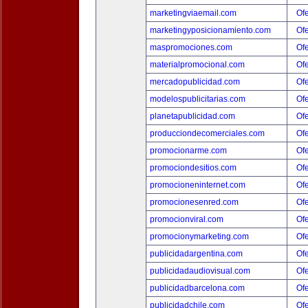
marketingviaemail.com
Ofe
marketingyposicionamiento.com
Ofe
maspromociones.com
Ofe
materialpromocional.com
Ofe
mercadopublicidad.com
Ofe
modelospublicitarias.com
Ofe
planetapublicidad.com
Ofe
producciondecomerciales.com
Ofe
promocionarme.com
Ofe
promociondesitios.com
Ofe
promocioneninternet.com
Ofe
promocionesenred.com
Ofe
promocionviral.com
Ofe
promocionymarketing.com
Ofe
publicidadargentina.com
Ofe
publicidadaudiovisual.com
Ofe
publicidadbarcelona.com
Ofe
publicidadchile.com
Ofe