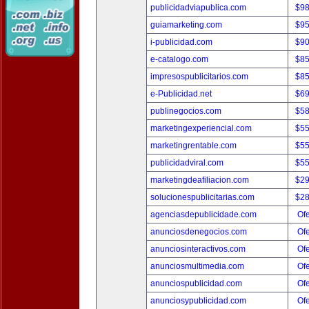
publicidadviapublica.com
$9
guiamarketing.com
$9
i-publicidad.com
$9
e-catalogo.com
$8
impresospublicitarios.com
$8
e-Publicidad.net
$6
publinegocios.com
$5
marketingexperiencial.com
$5
marketingrentable.com
$5
publicidadviral.com
$5
marketingdeafiliacion.com
$2
solucionespublicitarias.com
$2
agenciasdepublicidade.com
Ofe
anunciosdenegocios.com
Ofe
anunciosinteractivos.com
Ofe
anunciosmultimedia.com
Ofe
anunciospublicidad.com
Ofe
anunciosypublicidad.com
Ofe