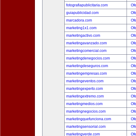
fotografiapublicitaria.com
Ofe
guiapublicidad.com
Ofe
marcadora.com
Ofe
marketing1x1.com
Ofe
marketingactivo.com
Ofe
marketingavanzado.com
Ofe
marketingcomercial.com
Ofe
marketingdenegocios.com
Ofe
marketingdeseguros.com
Ofe
marketingempresas.com
Ofe
marketingeventos.com
Ofe
marketingexperto.com
Ofe
marketingextremo.com
Ofe
marketingmedios.com
Ofe
marketingnegocios.com
Ofe
marketingquefunciona.com
Ofe
marketingsensorial.com
Ofe
marketingverde.com
Ofe