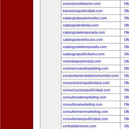
avisosinmobiliarios.com
Ofe
barcelonapublicidad.com
Ofe
catalogodeautomoviles.com
Ofe
catalogodeofertas.com
Ofe
catalogodetemporada.com
Ofe
catalogodevehiculos.com
Ofe
catalogosdetemporada.com
Ofe
catalogospublicitarios.com
Ofe
colombiapublicidad.com
Ofe
commerceandmarketing.com
Ofe
comportamientodelconsumidor.com
Ofe
comunicacionpublicitaria.com
Ofe
comunicacionypublicidad.com
Ofe
consultorademarketing.com
Ofe
consultoramarketing.com
Ofe
consultoresenmarketing.com
Ofe
consultoriaenpublicidad.com
Ofe
contratafamosos.com
Ofe