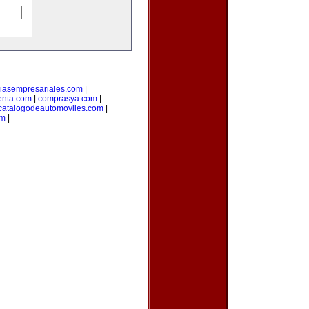
ciasempresariales.com
|
enta.com
|
comprasya.com
|
catalogodeautomoviles.com
|
om
|