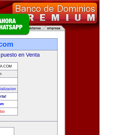
.com
 puesto en Venta
A.COM
m
ializacion
rta!
om
tas