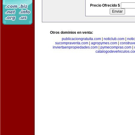
Precio Ofrecido $
Otros dominios en venta:
publicaciongratuita.com
|
noticlub.com
|
noti
sucompraventa.com
|
agropymes.com
|
construv
inviertaenpropiedades.com
|
pymecompras.com
|
catalogodevehiculos.c