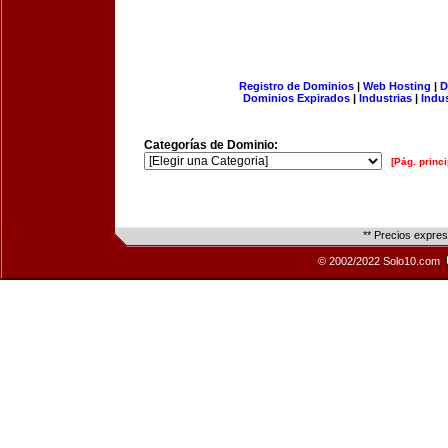
Registro de Dominios
|
Web Hosting
|
D
Dominios Expirados
|
Industrias
|
Indu
Categorías de Dominio:
[Pág. princi
** Precios expre
© 2002/2022 Solo10.com