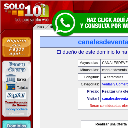
canalesdevent
El dueño de este dominio lo ha
Mayusculas:
CANALESDEVE
Minusculas:
canalesdeventa
Longitud:
14 caracteres
Categorias:
Ventas y Comerc
Precio:
Realizar una ofe
Visitar!
canalesdevent
Serán consideradas ofer
Realizar una Oferta