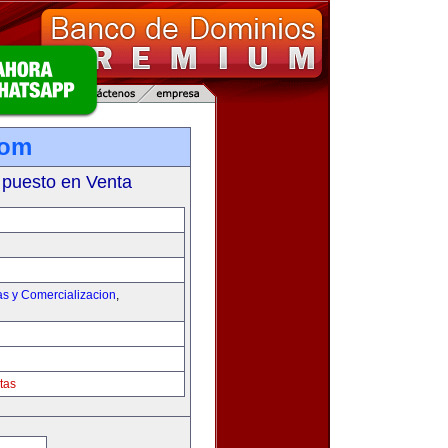
com
 puesto en Venta
as y Comercializacion
,
tas