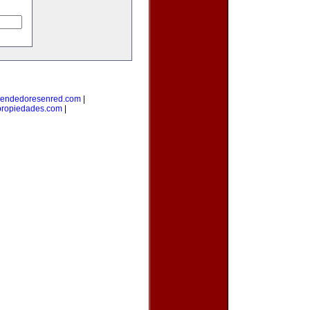
endedoresenred.com
|
propiedades.com
|