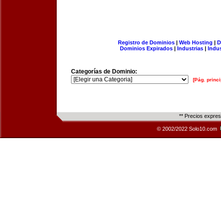
Registro de Dominios
|
Web Hosting
|
D
Dominios Expirados
|
Industrias
|
Indu
Categorías de Dominio:
[Pág. princi
** Precios expre
© 2002/2022 Solo10.com