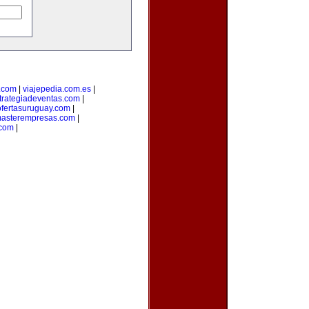
.com
|
viajepedia.com.es
|
trategiadeventas.com
|
ofertasuruguay.com
|
asterempresas.com
|
com
|