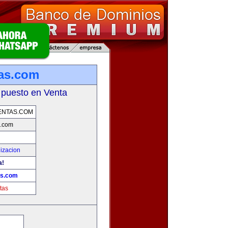
tas.com
 puesto en Venta
ENTAS.COM
s.com
izacion
a!
as.com
tas