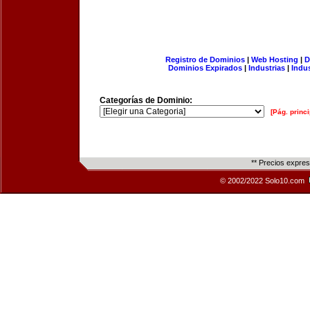
Registro de Dominios
|
Web Hosting
|
D
Dominios Expirados
|
Industrias
|
Indu
Categorías de Dominio:
[Pág. princi
** Precios expre
© 2002/2022 Solo10.com