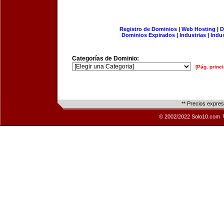
Registro de Dominios
|
Web Hosting
|
D
Dominios Expirados
|
Industrias
|
Indu
Categorías de Dominio:
[Pág. princi
** Precios expre
© 2002/2022 Solo10.com