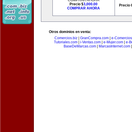
COMPRAR AHORA
Precio $
3,000.00
Precio 
COMPRAR AHORA
Otros dominios en venta:
Comercios.biz
|
GranCompra.com
|
e-Comercios
Tutoriales.com
|
i-Ventas.com
|
e-Mujer.com
|
e-Br
BaseDeMarcas.com
|
MarcasInternet.com