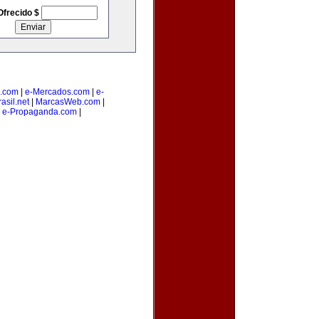
Ofrecido $
.com
|
e-Mercados.com
|
e-
asil.net
|
MarcasWeb.com
|
|
e-Propaganda.com
|