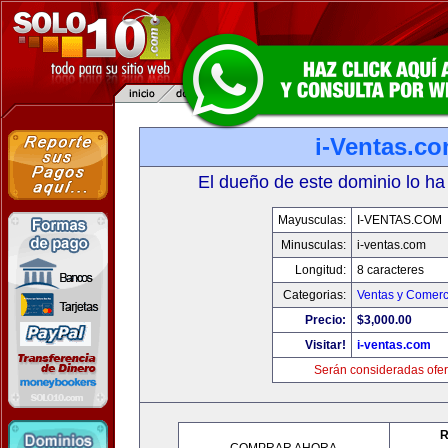
i-Ventas.c
El dueño de este dominio lo ha
Mayusculas:
I-VENTAS.COM
Minusculas:
i-ventas.com
Longitud:
8 caracteres
Categorias:
Ventas y Comerc
Precio:
$3,000.00
Visitar!
i-ventas.com
Serán consideradas ofer
R