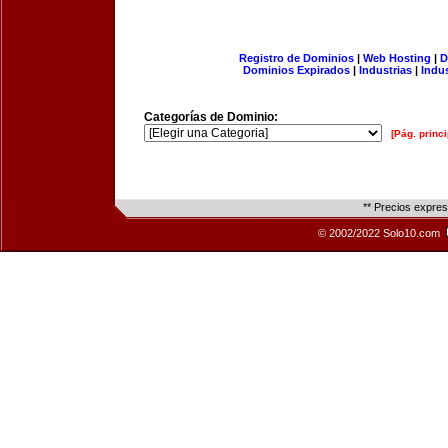
Registro de Dominios
|
Web Hosting
|
D
Dominios Expirados
|
Industrias
|
Indu
Categorías de Dominio:
[Pág. princi
** Precios expre
© 2002/2022 Solo10.com