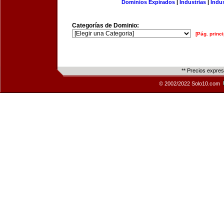
Dominios Expirados
|
Industrias
|
Indu
Categorías de Dominio:
[Pág. princi
** Precios expre
© 2002/2022 Solo10.com