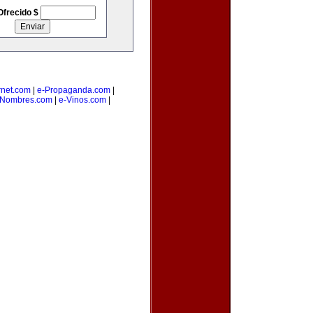
Ofrecido $
rnet.com
|
e-Propaganda.com
|
eNombres.com
|
e-Vinos.com
|