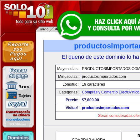
productosimport
El dueño de este dominio lo ha
Mayusculas:
PRODUCTOSIMPORTADOS.CO
Minusculas:
productosimportados.com
Longitud:
19 caracteres
Categorias:
Compras y Comercio ElectrÃ³nico
Precio:
$7,800.00
Visitar!
productosimportados.com
Serán consideradas ofer
R