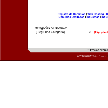
Registro de Dominios
|
Web Hosting
|
D
Dominios Expirados
|
Industrias
|
Indu
Categorías de Dominio:
[Pág. princi
** Precios expre
© 2002/2022 Solo10.com