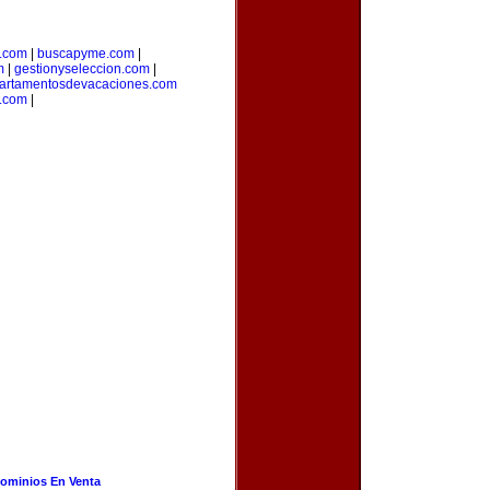
a.com
|
buscapyme.com
|
m
|
gestionyseleccion.com
|
artamentosdevacaciones.com
.com
|
ominios En Venta