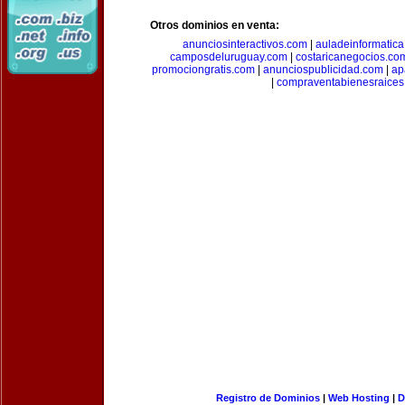
Otros dominios en venta:
anunciosinteractivos.com
|
auladeinformatic
camposdeluruguay.com
|
costaricanegocios.co
promociongratis.com
|
anunciospublicidad.com
|
ap
|
compraventabienesraices
Registro de Dominios
|
Web Hosting
|
D