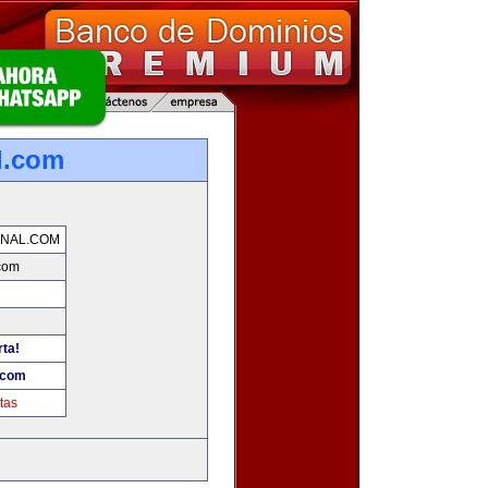
l.com
NAL.COM
com
rta!
.com
tas