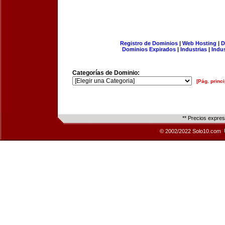
Registro de Dominios
|
Web Hosting
|
D
Dominios Expirados
|
Industrias
|
Indu
Categorías de Dominio:
[Pág. princi
** Precios expre
© 2002/2022 Solo10.com