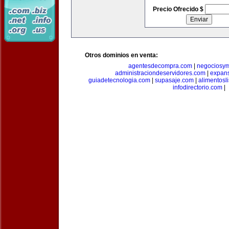
Precio Ofrecido $
Otros dominios en venta:
agentesdecompra.com
|
negociosy
administraciondeservidores.com
|
expan
guiadetecnologia.com
|
supasaje.com
|
alimentosl
infodirectorio.com
|