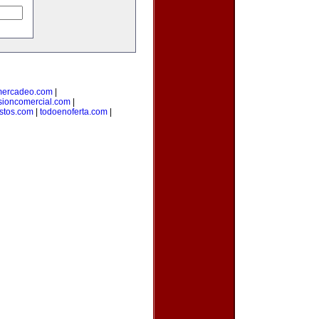
mercadeo.com
|
sioncomercial.com
|
istos.com
|
todoenoferta.com
|