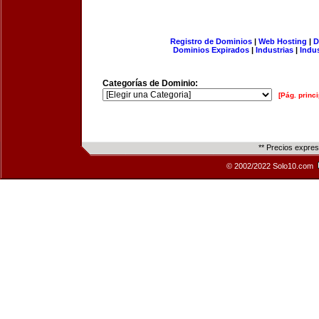
Registro de Dominios
|
Web Hosting
|
D
Dominios Expirados
|
Industrias
|
Indu
Categorías de Dominio:
[Pág. princi
** Precios expre
© 2002/2022 Solo10.com