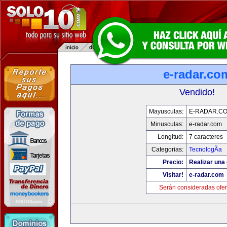
e-radar.co
Vendido!
Mayusculas:
E-RADAR.C
Minusculas:
e-radar.com
Longitud:
7 caracteres
Categorias:
TecnologÃ­a
Precio:
Realizar una 
Visitar!
e-radar.com
Serán consideradas ofer