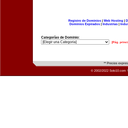
Registro de Dominios
|
Web Hosting
|
D
Dominios Expirados
|
Industrias
|
Indu
Categorías de Dominio:
[Pág. princi
** Precios expre
© 2002/2022 Solo10.com