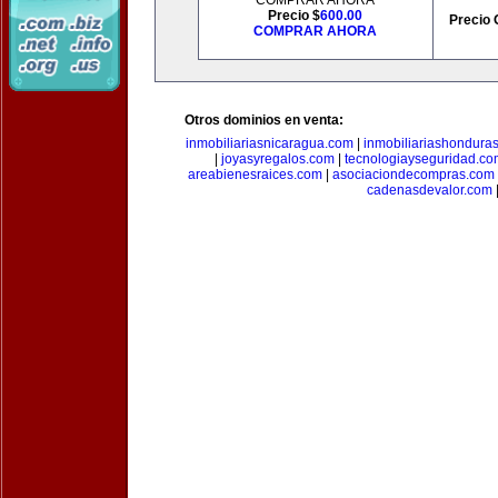
COMPRAR AHORA
Precio $
600.00
Precio 
COMPRAR AHORA
Otros dominios en venta:
inmobiliariasnicaragua.com
|
inmobiliariashondura
|
joyasyregalos.com
|
tecnologiayseguridad.co
areabienesraices.com
|
asociaciondecompras.com
cadenasdevalor.com