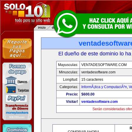
ventadesoftwar
El dueño de este dominio lo ha
Mayusculas:
VENTADESOFTWARE.COM
Minusculas:
ventadesoftware.com
Longitud:
15 caracteres
Categorias:
InformÃ¡tica y ComputaciÃ³n
,
V
Precio:
$600.00
Visitar!
ventadesoftware.com
Serán consideradas ofer
R