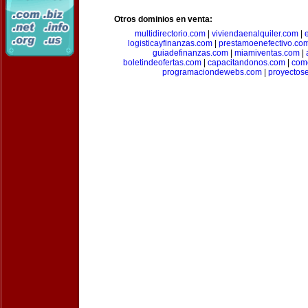
Otros dominios en venta:
multidirectorio.com
|
viviendaenalquiler.com
|
logisticayfinanzas.com
|
prestamoenefectivo.co
guiadefinanzas.com
|
miamiventas.com
|
boletindeofertas.com
|
capacitandonos.com
|
come
programaciondewebs.com
|
proyectos