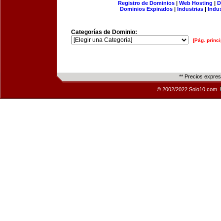
Registro de Dominios
|
Web Hosting
|
D
Dominios Expirados
|
Industrias
|
Indu
Categorías de Dominio:
[Pág. princi
** Precios expre
© 2002/2022 Solo10.com