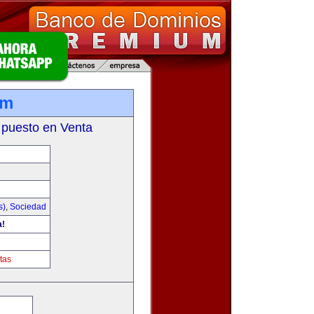
om
 puesto en Venta
s)
,
Sociedad
a!
tas