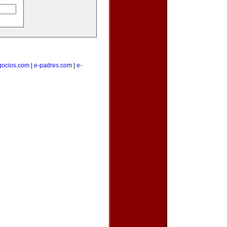
gocios.com
|
e-padres.com
|
e-