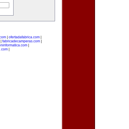
.com
|
ofertadafabrica.com
|
|
fabricadecamperas.com
|
eninformatica.com
|
n.com
|