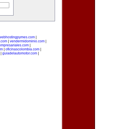
webhostingpymes.com
|
.com
|
vendermidominio.com
|
empresariales.com
|
om
|
oficinascolombia.com
|
|
guiadelautomotor.com
|