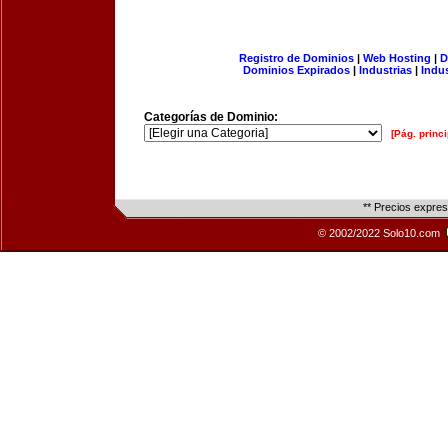
Registro de Dominios
|
Web Hosting
|
D
Dominios Expirados
|
Industrias
|
Indu
Categorías de Dominio:
[Pág. princi
** Precios expre
© 2002/2022 Solo10.com