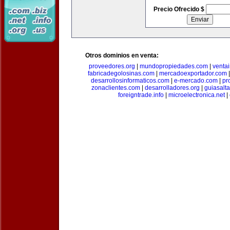
Precio Ofrecido $
Otros dominios en venta:
proveedores.org
|
mundopropiedades.com
|
ventai
fabricadegolosinas.com
|
mercadoexportador.com
desarrollosinformaticos.com
|
e-mercado.com
|
pr
zonaclientes.com
|
desarrolladores.org
|
guiasalt
foreigntrade.info
|
microelectronica.net
|