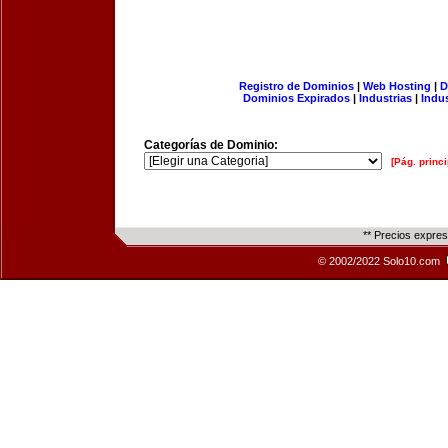
Registro de Dominios
|
Web Hosting
|
D
Dominios Expirados
|
Industrias
|
Indu
Categorías de Dominio:
[Pág. princi
** Precios expre
© 2002/2022 Solo10.com