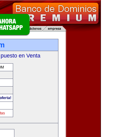
om
 puesto en Venta
OM
oferta!
tas