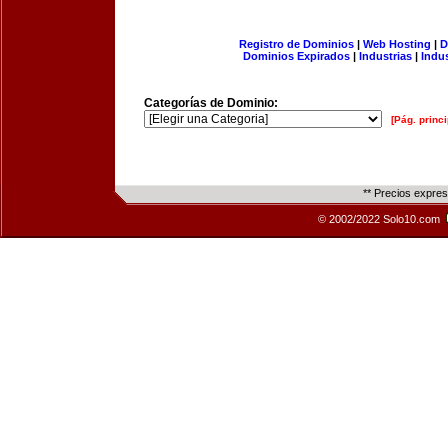
Registro de Dominios
|
Web Hosting
|
D
Dominios Expirados
|
Industrias
|
Indu
Categorías de Dominio:
[Pág. princi
** Precios expre
© 2002/2022 Solo10.com